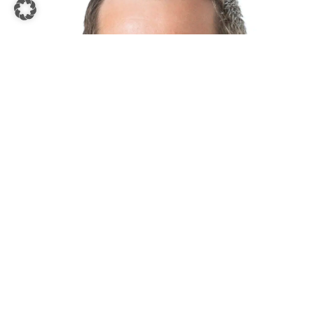
HARD – VORARLBERG
Valentin Büchele
Künz GmbH
Gerbestraße 15