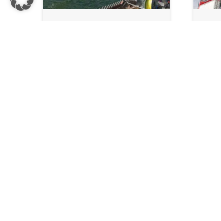
01.2019
PRODUKTY
06.2
TRCM-H200 DO
KU
KANADY
PR
Aby zapewnić niezawodne
N
czyszczenie sit w
FR
elektrowni Tinker w Nowym
Brunszwiku w Kanadzie,
Kue
właściciel Algonquin Power
RTG
zlecił firmie Kuenz ...
pły
Rott
doś
Czytaj więcej
...