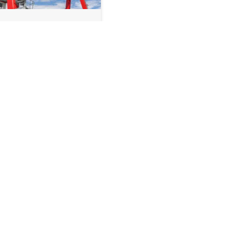
018
KUENZ
,
PRODUKTY
ENZ
ZEDSTAWIA
OWEGO
EERIDERA
nz zaprezentował nowy
 wczoraj wieczorem w
wającym pawilonie w
erdamie. Liczni goście
wiadczyli najnowszego
Czytaj więcej