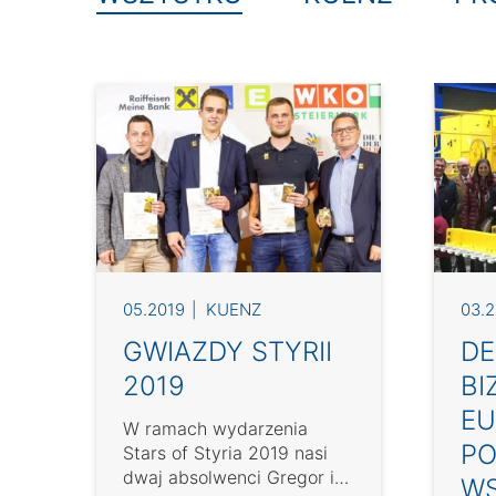
05.2019
KUENZ
03.2
GWIAZDY STYRII
DE
2019
BI
EU
W ramach wydarzenia
PO
Stars of Styria 2019 nasi
dwaj absolwenci Gregor i
WS