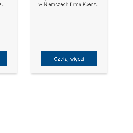
a
w Niemczech firma Kuenz
 ...
postawiła nowy dźwig
kontenerowy. Firma
Mindener Hafen GmbH
założyła ...
Czytaj więcej